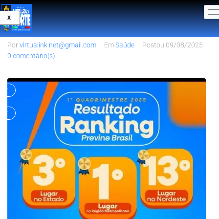
1º Quadrimestre – Ranking Previne
X
Brasil
Por
virtualink.net@gmail.com
Em
Saúde
Postou
09/08/2025
0 comentário(s)