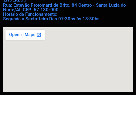
ENDEREÇO:
Rua: Estevão Protomarti de Brito, 84 Centro - Santa Luzia do
Norte/AL CEP: 57.130-000
Horário de Funcionamento:
Segunda à Sexta-feira Das 07:30hs às 13:30hs