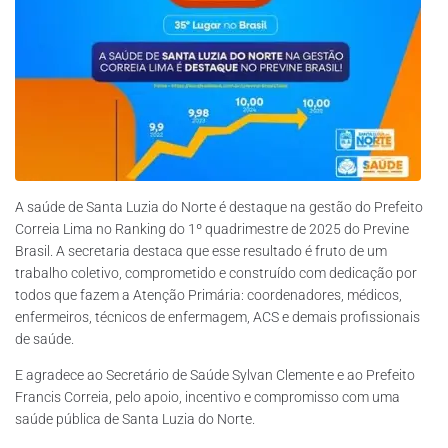
A saúde de Santa Luzia do Norte é destaque na gestão do Prefeito
Correia Lima no Ranking do 1º quadrimestre de 2025 do Previne
Brasil. A secretaria destaca que esse resultado é fruto de um
trabalho coletivo, comprometido e construído com dedicação por
todos que fazem a Atenção Primária: coordenadores, médicos,
enfermeiros, técnicos de enfermagem, ACS e demais profissionais
de saúde.
E agradece ao Secretário de Saúde Sylvan Clemente e ao Prefeito
Francis Correia, pelo apoio, incentivo e compromisso com uma
saúde pública de Santa Luzia do Norte.