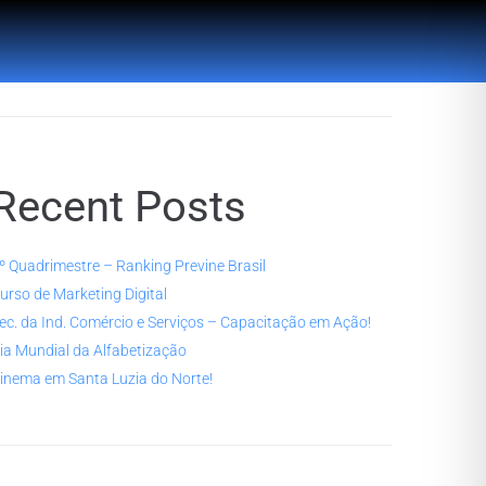
esquisar
Pesquisar
Recent Posts
º Quadrimestre – Ranking Previne Brasil
urso de Marketing Digital
ec. da Ind. Comércio e Serviços – Capacitação em Ação!
ia Mundial da Alfabetização
inema em Santa Luzia do Norte!