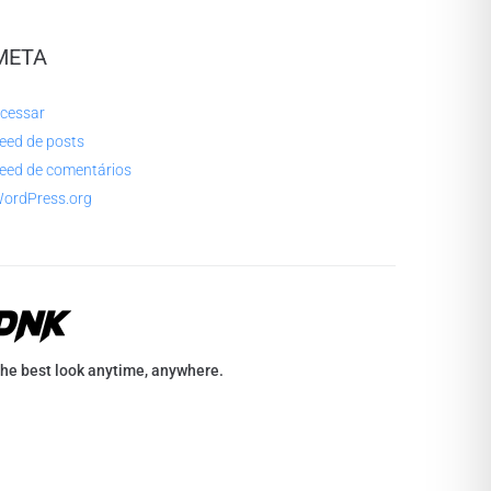
META
cessar
eed de posts
eed de comentários
ordPress.org
he best look anytime, anywhere.