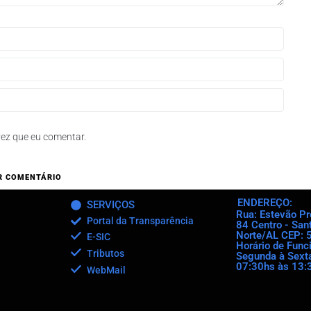
ez que eu comentar.
ENDEREÇO:
SERVIÇOS
Rua: Estevão Pro
Portal da Transparência
84 Centro - San
Norte/AL CEP: 
E-SIC
Horário de Func
Tributos
Segunda à Sexta
07:30hs às 13:
WebMail