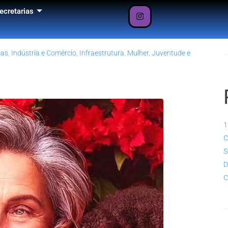
P
nal da Mulher
ecretarias
ças
,
Indústria e Comércio
,
Infraestrutura
,
Mulher, Juventude e
1
C
S
D
C