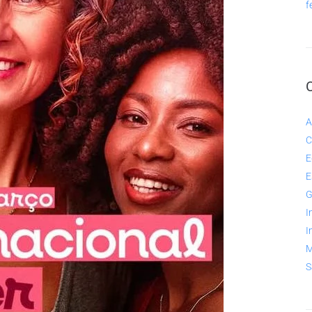
f
A
C
E
E
G
I
I
M
S