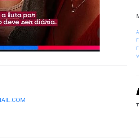
A
F
F
W
MAIL.COM
T