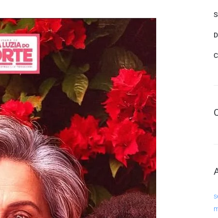
S
D
C
s
m