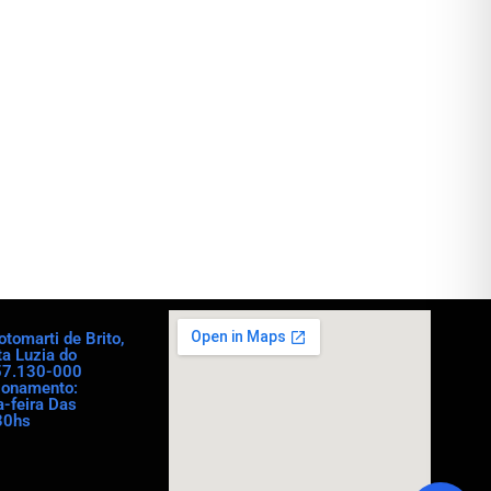
tomarti de Brito,
ta Luzia do
57.130-000
ionamento:
-feira Das
30hs